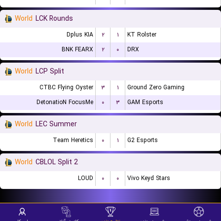
World
LCK Rounds
Dplus KIA
۲
۱
KT Rolster
BNK FEARX
۲
۰
DRX
World
LCP Split
CTBC Flying Oyster
۳
۱
Ground Zero Gaming
DetonatioN FocusMe
۰
۳
GAM Esports
World
LEC Summer
Team Heretics
۰
۱
G2 Esports
World
CBLOL Split 2
LOUD
۰
۰
Vivo Keyd Stars