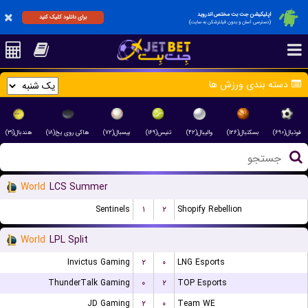
اپلیکیشن جت بت مختص اندروید
برای دانلود کلیک کنید
(دسترسی آسان و بدون فیلترشکن به سایت)
دسته بندی ورزش ها
فوتبال(۶۹۰)
بسکتبال(۱۲۶)
والیبال(۴۲)
تنیس(۱۶۹)
بیسبال(۷۲)
هاکی روی یخ(۱۸)
هندبال(۳۱)
World
LCS Summer
Sentinels
۱
۲
Shopify Rebellion
World
LPL Split
Invictus Gaming
۲
۰
LNG Esports
ThunderTalk Gaming
۰
۲
TOP Esports
JD Gaming
۲
۰
Team WE