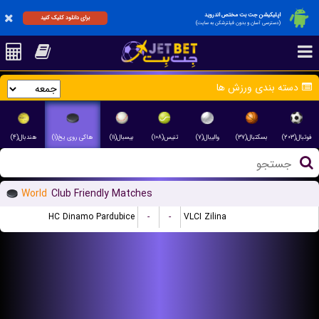
اپلیکیشن جت بت مختص اندروید
برای دانلود کلیک کنید
(دسترسی آسان و بدون فیلترشکن به سایت)
دسته بندی ورزش ها
فوتبال(۲۰۳)
بسکتبال(۳۷)
والیبال(۷)
تنیس(۱۰۸)
بیسبال(۱۱)
هاکی روی یخ(۱)
هندبال(۴)
World
Club Friendly Matches
HC Dinamo Pardubice
-
-
VLCI Zilina