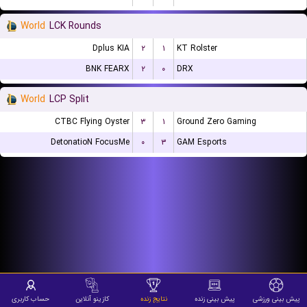
World
LCK Rounds
Dplus KIA
۲
۱
KT Rolster
BNK FEARX
۲
۰
DRX
World
LCP Split
CTBC Flying Oyster
۳
۱
Ground Zero Gaming
DetonatioN FocusMe
۰
۳
GAM Esports
پیش بینی ورزشی
پیش بینی زنده
نتایج زنده
کازینو آنلاین
حساب کاربری