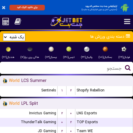
اپلیکیشن جت بت مختص اندروید
برای دانلود کلیک کنید
(دسترسی آسان و بدون فیلترشکن به سایت)
دسته بندی ورزش ها
فوتبال(۶۱۹)
بسکتبال(۱۰۸)
والیبال(۳۶)
تنیس(۱۴۸)
بیسبال(۷۳)
هاکی روی یخ(۱۷)
هندبال(۲۶)
World
LCS Summer
Sentinels
۱
۲
Shopify Rebellion
World
LPL Split
Invictus Gaming
۲
۰
LNG Esports
ThunderTalk Gaming
۰
۲
TOP Esports
JD Gaming
۲
۰
Team WE