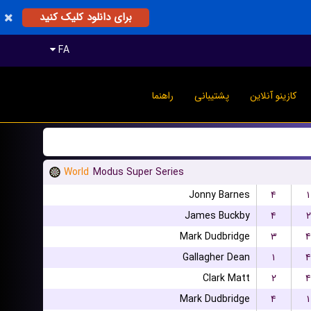
برای دانلود کلیک کنید
FA
کازینو آنلاین
پشتیبانی
راهنما
World
Modus Super Series
Jonny Barnes
۴
۱
James Buckby
۴
۲
Mark Dudbridge
۳
۴
Gallagher Dean
۱
۴
Clark Matt
۲
۴
Mark Dudbridge
۴
۱