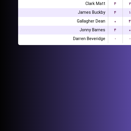
Clark Matt
۴
۲
James Buckby
۴
۱
Gallagher Dean
۰
۴
Jonny Barnes
۴
۰
Darren Beveridge
-
-