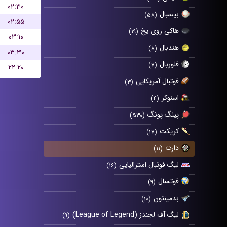
۰۲:۳۰
بیسبال
(۵۸)
۰۲:۵۵
هاکی روی یخ
(۱۹)
۰۳:۱۰
هندبال
(۸)
۰۳:۳۰
فلوربال
(۷)
۲۲:۲۰
فوتبال آمریکایی
(۳)
اسنوکر
(۴)
پینگ پونگ
(۵۳۰)
کریکت
(۱۷)
دارت
(۱۱)
لیگ فوتبال استرالیایی
(۱۶)
فوتسال
(۹)
بدمینتون
(۱۰)
لیگ آف لجندز (League of Legend)
(۹)