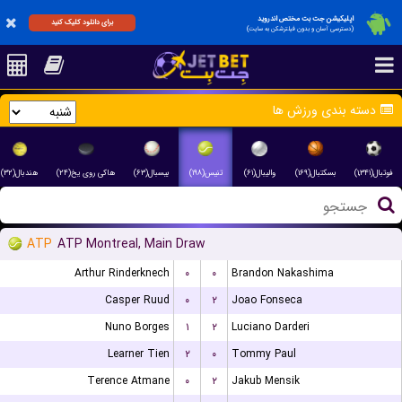
اپلیکیشن جت بت مختص اندروید
برای دانلود کلیک کنید
(دسترسی آسان و بدون فیلترشکن به سایت)
دسته بندی ورزش ها
فوتبال(۱,۳۴۱)
بسکتبال(۱۶۹)
والیبال(۶۱)
تنیس(۱۹۸)
بیسبال(۶۳)
هاکی روی یخ(۲۴)
هندبال(۳۲)
ATP
ATP Montreal, Main Draw
Arthur Rinderknech
۰
۰
Brandon Nakashima
Casper Ruud
۰
۲
Joao Fonseca
Nuno Borges
۱
۲
Luciano Darderi
Learner Tien
۲
۰
Tommy Paul
Terence Atmane
۰
۲
Jakub Mensik