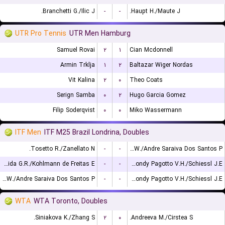
Branchetti G./Ilic J.
-
-
Haupt H./Maute J.
UTR Pro Tennis
UTR Men Hamburg
Samuel Rovai
۲
۱
Cian Mcdonnell
Armin Trklja
۱
۲
Baltazar Wiger Nordas
Vit Kalina
۲
۰
Theo Coats
Serign Samba
۰
۲
Hugo Garcia Gomez
Filip Soderqvist
۰
۰
Miko Wassermann
ITF Men
ITF M25 Brazil Londrina, Doubles
Tosetto R./Zanellato N.
-
-
Leite W./Andre Saraiva Dos Santos P.
de Almeida G.R./Kohlmann de Freitas E.
-
-
Remondy Pagotto V.H./Schiessl J.E.
Leite W./Andre Saraiva Dos Santos P.
-
-
Remondy Pagotto V.H./Schiessl J.E.
WTA
WTA Toronto, Doubles
Siniakova K./Zhang S.
۲
۰
Andreeva M./Cirstea S.