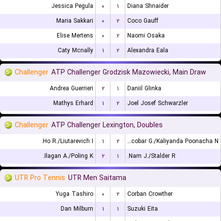
Jessica Pegula
۰
۱
Diana Shnaider
Maria Sakkari
۰
۲
Coco Gauff
Elise Mertens
۰
۲
Naomi Osaka
Caty Mcnally
۱
۲
Alexandra Eala
Challenger
ATP Challenger Grodzisk Mazowiecki, Main Draw
Andrea Guerrieri
۲
۱
Daniil Glinka
Mathys Erhard
۱
۲
Joel Josef Schwarzler
Challenger
ATP Challenger Lexington, Doubles
Ho R./Liutarevich I.
۱
۲
Escobar G./Kaliyanda Poonacha N.
Ilagan A./Poling K.
۲
۱
Nam J./Stalder R.
UTR Pro Tennis
UTR Men Saitama
Yuga Tashiro
۰
۲
Corban Crowther
Dan Milburn
۱
۱
Suzuki Eita