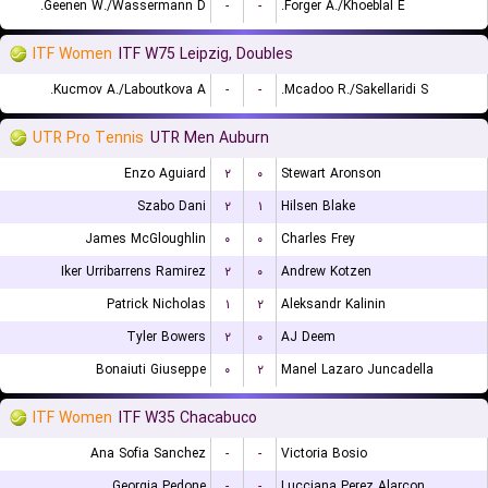
Geenen W./Wassermann D.
-
-
Forger A./Khoeblal E.
ITF Women
ITF W75 Leipzig, Doubles
Kucmov A./Laboutkova A.
-
-
Mcadoo R./Sakellaridi S.
UTR Pro Tennis
UTR Men Auburn
Enzo Aguiard
۲
۰
Stewart Aronson
Szabo Dani
۲
۱
Hilsen Blake
James McGloughlin
۰
۰
Charles Frey
Iker Urribarrens Ramirez
۲
۰
Andrew Kotzen
Patrick Nicholas
۱
۲
Aleksandr Kalinin
Tyler Bowers
۲
۰
AJ Deem
Bonaiuti Giuseppe
۰
۲
Manel Lazaro Juncadella
ITF Women
ITF W35 Chacabuco
Ana Sofia Sanchez
-
-
Victoria Bosio
Georgia Pedone
-
-
Lucciana Perez Alarcon