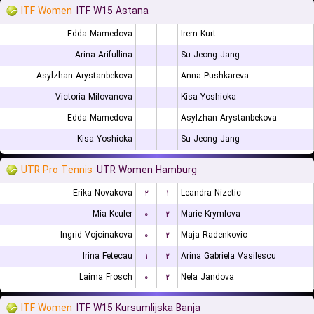
ITF Women
ITF W15 Astana
Edda Mamedova
-
-
Irem Kurt
Arina Arifullina
-
-
Su Jeong Jang
Asylzhan Arystanbekova
-
-
Anna Pushkareva
Victoria Milovanova
-
-
Kisa Yoshioka
Edda Mamedova
-
-
Asylzhan Arystanbekova
Kisa Yoshioka
-
-
Su Jeong Jang
UTR Pro Tennis
UTR Women Hamburg
Erika Novakova
۲
۱
Leandra Nizetic
Mia Keuler
۰
۲
Marie Krymlova
Ingrid Vojcinakova
۰
۲
Maja Radenkovic
Irina Fetecau
۱
۲
Arina Gabriela Vasilescu
Laima Frosch
۰
۲
Nela Jandova
ITF Women
ITF W15 Kursumlijska Banja