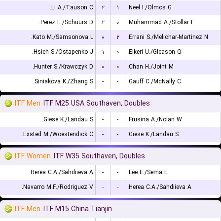
Li A./Tauson C.
۲
۱
Neel I./Olmos G.
Perez E./Schuurs D.
۲
۰
Muhammad A./Stollar F.
Kato M./Samsonova L.
۰
۲
Errani S./Melichar-Martinez N.
Hsieh S./Ostapenko J.
۱
۰
Eikeri U./Gleason Q.
Hunter S./Krawczyk D.
۰
۰
Chan H./Joint M.
Siniakova K./Zhang S.
-
-
Gauff C./McNally C.
ITF Men
ITF M25 USA Southaven, Doubles
Giese K./Landau S.
-
-
Frusina A./Nolan W.
Exsted M./Woestendick C.
-
-
Giese K./Landau S.
ITF Women
ITF W35 Southaven, Doubles
Herea C.A./Sahdiieva A.
-
-
Lee E./Sema E.
Navarro M.F./Rodriguez V.
-
-
Herea C.A./Sahdiieva A.
ITF Men
ITF M15 China Tianjin