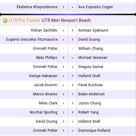
Ekaterina Khayrutdinova
۲
۰
Ava Esposito Cogan
UTR Pro Tennis
UTR Men Newport Beach
Rohan Sachdev
۰
۲
Antreas Djakouris
Eugenio Gonzalez Fitzmaurice
۰
۲
David Duong
Emmett Potter
-
-
William Zhang
Sklar Phillips
۲
۰
Michael Seversen
Emmett Potter
۲
۰
Gregory Gamal
George Hakopian
۰
۲
Holland Snell
Jacob Brumm
۰
۲
Pavel Bushuev
Marco Alvarez
۲
۱
Blake Anderson
Miles Clark
۰
۲
Justin Chung
Nischal Spurling
۱
۲
Robert Yang
David Duong
۲
۰
Holland Snell
Emmett Potter
۲
۰
Dominique Rolland