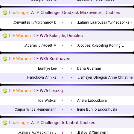
Challenger
ATP Challenger Grodzisk Mazowiecki, Doubles
Cervantes I./Molchanov D.
۰
۲
Lalami Laaroussi Y./Pieczonka F.
ITF Women
ITF W75 Koksijde, Doubles
Adams J./Hoedt M.
-
-
Coppez K./Ebeling Koning L.
ITF Women
ITF W35 Southaven
Eunhye Lee
-
-
Dana Guzman
Penickova Annika
-
-
Lutkemeyer Obregon Anne Christine
ITF Women
ITF W75 Leipzig
Ida Wobker
-
-
Aneta Laboutkova
Caijsa Wilda Hennemann
-
-
Irene Burillo Escorihuela
Challenger
ATP Challenger Istanbul, Doubles
Azkara A./Mackinlay J.
۲
۰
Betov S./Simakin I.