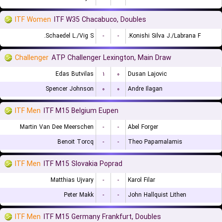
ITF Women
ITF W35 Chacabuco, Doubles
Schaedel L./Vig S.
-
-
Konishi Silva J./Labrana F.
Challenger
ATP Challenger Lexington, Main Draw
Edas Butvilas
۱
۰
Dusan Lajovic
Spencer Johnson
۰
۰
Andre Ilagan
ITF Men
ITF M15 Belgium Eupen
Martin Van Dee Meerschen
-
-
Abel Forger
Benoit Torcq
-
-
Theo Papamalamis
ITF Men
ITF M15 Slovakia Poprad
Matthias Ujvary
-
-
Karol Filar
Peter Makk
-
-
John Hallquist Lithen
ITF Men
ITF M15 Germany Frankfurt, Doubles