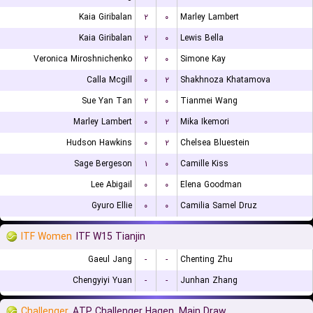
Kaia Giribalan
۲
۰
Marley Lambert
Kaia Giribalan
۲
۰
Lewis Bella
Veronica Miroshnichenko
۲
۰
Simone Kay
Calla Mcgill
۰
۲
Shakhnoza Khatamova
Sue Yan Tan
۲
۰
Tianmei Wang
Marley Lambert
۰
۲
Mika Ikemori
Hudson Hawkins
۰
۲
Chelsea Bluestein
Sage Bergeson
۱
۰
Camille Kiss
Lee Abigail
۰
۰
Elena Goodman
Gyuro Ellie
۰
۰
Camilia Samel Druz
ITF Women
ITF W15 Tianjin
Gaeul Jang
-
-
Chenting Zhu
Chengyiyi Yuan
-
-
Junhan Zhang
Challenger
ATP Challenger Hagen, Main Draw