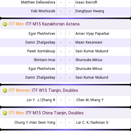
Matthew Dellavedova
-
-
Isaac Becroft
Yuki Mochizuki
-
-
Donghyun Hwang
ITF Men
ITF M15 Kazakhstan Astana
Egor Pleshivtsev
-
-
Arnav Vijay Paparkar
Damir Zhalgasbay
-
-
Maan Kesarwani
Pawit Sornlaksup
-
-
Sasi Kumar Mukund
Shintaro Imai
-
-
Shunsuke Mitsui
Egor Pleshivtsev
-
-
Shunsuke Mitsui
Damir Zhalgasbay
-
-
Sasi Kumar Mukund
ITF Women
ITF W15 Tianjin, Doubles
Lin Y. J./Zhang R.
-
-
Chen M./Wang Y.
ITF Men
ITF M15 China Tianjin, Doubles
Chung Y./Han Seon Yong
-
-
Lai C. K./Sarksian D.