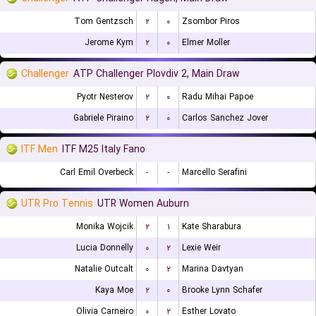
Tom Gentzsch
۲
۰
Zsombor Piros
Jerome Kym
۲
۰
Elmer Moller
Challenger
ATP Challenger Plovdiv 2, Main Draw
Pyotr Nesterov
۲
۰
Radu Mihai Papoe
Gabriele Piraino
۲
۰
Carlos Sanchez Jover
ITF Men
ITF M25 Italy Fano
Carl Emil Overbeck
-
-
Marcello Serafini
UTR Pro Tennis
UTR Women Auburn
Monika Wojcik
۲
۱
Kate Sharabura
Lucia Donnelly
۰
۲
Lexie Weir
Natalie Outcalt
۰
۲
Marina Davtyan
Kaya Moe
۲
۰
Brooke Lynn Schafer
Olivia Carneiro
۰
۲
Esther Lovato