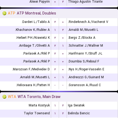
Alexei Popyrin
۰
۲
Thiago Agustin Tirante
ATP
ATP Montreal, Doubles
Darderi L./Tabilo A.
۲
۰
Rinderknech A./Vacherot V.
Khachanov K./Rublev A.
۱
۲
Arnaldi M./Musetti L.
Herbert P-H./Krawietz K.
۲
۰
Bergs Z./Blockx A.
Arribage T./Olivetti A.
۲
۱
Schnaitter J./Wallner M.
Pavlasek A./Rikl P.
۲
۰
Hanfmann Y./Struff J-L.
Pavlasek A./Rikl P.
۰
۰
Doumbia S./Reboul F.
Marozsan F./Medvedev D.
۲
۰
Nys H./Roger-Vasselin E.
Arnaldi M./Musetti L.
۰
۱
Andreozzi G./Guinard M.
Heliovaara H./Patten H.
-
-
Goransson A./Ruud C.
WTA
WTA Toronto, Main Draw
Marta Kostyuk
۱
۲
Iga Swiatek
Taylor Townsend
۱
۲
Belinda Bencic