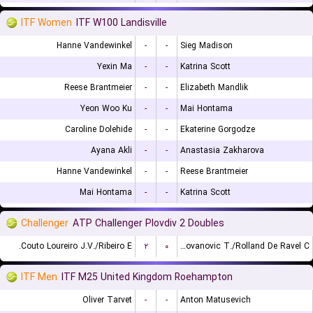
ITF Women
ITF W100 Landisville
Hanne Vandewinkel
-
-
Sieg Madison
Yexin Ma
-
-
Katrina Scott
Reese Brantmeier
-
-
Elizabeth Mandlik
Yeon Woo Ku
-
-
Mai Hontama
Caroline Dolehide
-
-
Ekaterine Gorgodze
Ayana Akli
-
-
Anastasia Zakharova
Hanne Vandewinkel
-
-
Reese Brantmeier
Mai Hontama
-
-
Katrina Scott
Challenger
ATP Challenger Plovdiv 2 Doubles
Couto Loureiro J.V./Ribeiro E.
۲
۰
Radovanovic T./Rolland De Ravel C.
ITF Men
ITF M25 United Kingdom Roehampton
Oliver Tarvet
-
-
Anton Matusevich