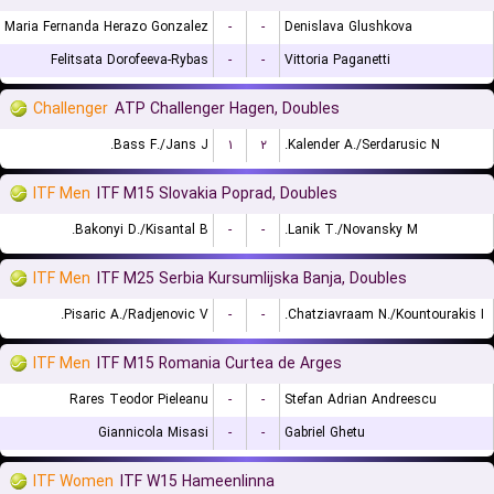
Maria Fernanda Herazo Gonzalez
-
-
Denislava Glushkova
Felitsata Dorofeeva-Rybas
-
-
Vittoria Paganetti
Challenger
ATP Challenger Hagen, Doubles
Bass F./Jans J.
۱
۲
Kalender A./Serdarusic N.
ITF Men
ITF M15 Slovakia Poprad, Doubles
Bakonyi D./Kisantal B.
-
-
Lanik T./Novansky M.
ITF Men
ITF M25 Serbia Kursumlijska Banja, Doubles
Pisaric A./Radjenovic V.
-
-
Chatziavraam N./Kountourakis I.
ITF Men
ITF M15 Romania Curtea de Arges
Rares Teodor Pieleanu
-
-
Stefan Adrian Andreescu
Giannicola Misasi
-
-
Gabriel Ghetu
ITF Women
ITF W15 Hameenlinna