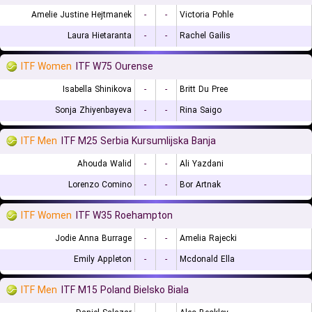
Amelie Justine Hejtmanek
-
-
Victoria Pohle
Laura Hietaranta
-
-
Rachel Gailis
ITF Women
ITF W75 Ourense
Isabella Shinikova
-
-
Britt Du Pree
Sonja Zhiyenbayeva
-
-
Rina Saigo
ITF Men
ITF M25 Serbia Kursumlijska Banja
Ahouda Walid
-
-
Ali Yazdani
Lorenzo Comino
-
-
Bor Artnak
ITF Women
ITF W35 Roehampton
Jodie Anna Burrage
-
-
Amelia Rajecki
Emily Appleton
-
-
Mcdonald Ella
ITF Men
ITF M15 Poland Bielsko Biala