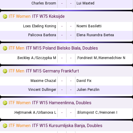
Charles Broom
-
-
Lui Maxted
ITF Women
ITF W75 Koksijde
Loes Ebeling Koning
-
-
Noemi Basiletti
Palicova Barbora
-
-
Elena Ruxandra Bertea
ITF Men
ITF M15 Poland Bielsko Biala, Doubles
Beckley A./Szczypka M.
-
-
Fondriest M./Keremedchiev N.
ITF Men
ITF M15 Germany Frankfurt
Maxime Chazal
-
-
David Fix
Vincent Dullinger
-
-
Julien Penzlin
ITF Women
ITF W15 Hameenlinna, Doubles
Hejtmanek A./Urbanova L.
-
-
Blomqvist C./Heinonen I.
ITF Women
ITF W15 Kursumlijska Banja, Doubles