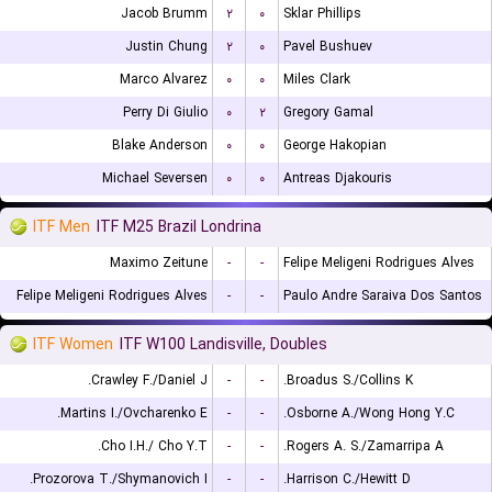
Jacob Brumm
۲
۰
Sklar Phillips
Justin Chung
۲
۰
Pavel Bushuev
Marco Alvarez
۰
۰
Miles Clark
Perry Di Giulio
۰
۲
Gregory Gamal
Blake Anderson
۰
۰
George Hakopian
Michael Seversen
۰
۰
Antreas Djakouris
ITF Men
ITF M25 Brazil Londrina
Maximo Zeitune
-
-
Felipe Meligeni Rodrigues Alves
Felipe Meligeni Rodrigues Alves
-
-
Paulo Andre Saraiva Dos Santos
ITF Women
ITF W100 Landisville, Doubles
Crawley F./Daniel J.
-
-
Broadus S./Collins K.
Martins I./Ovcharenko E.
-
-
Osborne A./Wong Hong Y.C.
Cho I.H./ Cho Y.T.
-
-
Rogers A. S./Zamarripa A.
Prozorova T./Shymanovich I.
-
-
Harrison C./Hewitt D.