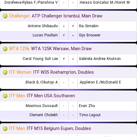
Dorofeeva-Rybas F./Panshina V.
-
-
Herazo Gonzalez M./Horvit M.
Challenger
ATP Challenger Istanbul, Main Draw
Antoine Ghibaudo
۰
۲
Ilia Simakin
Lucas Poullain
۲
۰
Gijs Brouwer
WTA 125k
WTA 125K Warsaw, Main Draw
Carol Young Suh Lee
۲
۰
Gabriela Andrea Knutson
ITF Women
ITF W35 Roehampton, Doubles
Black B./Okutoyi A.
-
-
Appleton E./McDonald E.
ITF Men
ITF Men USA Southaven
Maximus Dussault
-
-
Evan Zhu
Clement Chidekh
-
-
Timo Legout
ITF Men
ITF M15 Belgium Eupen, Doubles