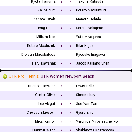
Ryota Tanuma
۲
۰
Takumi Katsuda
Kai Milburn
۲
۰
Kotaro Matsumura
Kanata Ozaki
-
-
Manato Uchida
Hong-Lin Fu
۲
۰
Satoru Nakajima
Milburn Noa
-
-
Yuto Miyagawa
Kotaro Mochizuki
۲
۰
Riku Higashi
Diordan Macababbad
-
-
Ryosuke Inagawa
Haru Kawanak
-
-
Jacob Kailiang Shen
UTR Pro Tennis
UTR Women Newport Beach
Hudson Hawkins
۱
۲
Lewis Bella
Center Olivia
۰
۲
Simone Kay
Lee Abigail
۰
۲
Sue Yan Tan
Chelsea Bluestein
۲
۰
Gyuro Ellie
Mika Ikemori
۰
۲
Veronica Miroshnichenko
Tianmei Wang
۲
۱
Shakhnoza Khatamova