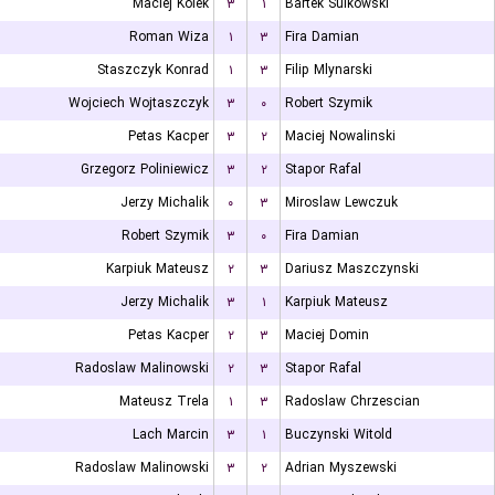
Maciej Kolek
۳
۱
Bartek Sulkowski
Roman Wiza
۱
۳
Fira Damian
Staszczyk Konrad
۱
۳
Filip Mlynarski
Wojciech Wojtaszczyk
۳
۰
Robert Szymik
Petas Kacper
۳
۲
Maciej Nowalinski
Grzegorz Poliniewicz
۳
۲
Stapor Rafal
Jerzy Michalik
۰
۳
Miroslaw Lewczuk
Robert Szymik
۳
۰
Fira Damian
Karpiuk Mateusz
۲
۳
Dariusz Maszczynski
Jerzy Michalik
۳
۱
Karpiuk Mateusz
Petas Kacper
۲
۳
Maciej Domin
Radoslaw Malinowski
۲
۳
Stapor Rafal
Mateusz Trela
۱
۳
Radoslaw Chrzescian
Lach Marcin
۳
۱
Buczynski Witold
Radoslaw Malinowski
۳
۲
Adrian Myszewski