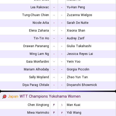
Lea Rakovac
-
-
Yu-Han Peng
Tung-Chuan Chien
-
-
Zuzanna Wielgos
Nicole Arlia
-
-
Sarah De Nutte
Elena Zaharia
-
-
Xiaona Shan
Tin-Tin Ho
-
-
Audrey Zarif
Orawan Paranang
-
-
Giulia Takahashi
Wing Lam Ng
-
-
Jessica Reyes Lai
Gaia Monfardini
-
-
Yerin Yoo
Mariam Alhodaby
-
-
Giorgia Piccolin
Sally Moyland
-
-
Zhao Yun Tan
Diya Parag Chitale
-
-
Divyanshi Bhowmick
Japan
WTT Champions Yokohama Women
Chen Xingtong
۴
۱
Man Kuai
Miwa Harimoto
۴
۲
Yidi Wang