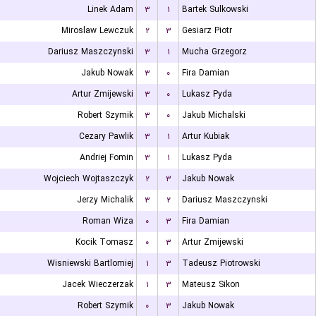
Linek Adam
۳
۱
Bartek Sulkowski
Miroslaw Lewczuk
۲
۳
Gesiarz Piotr
Dariusz Maszczynski
۳
۱
Mucha Grzegorz
Jakub Nowak
۳
۰
Fira Damian
Artur Zmijewski
۳
۰
Lukasz Pyda
Robert Szymik
۳
۰
Jakub Michalski
Cezary Pawlik
۳
۱
Artur Kubiak
Andriej Fomin
۳
۱
Lukasz Pyda
Wojciech Wojtaszczyk
۲
۳
Jakub Nowak
Jerzy Michalik
۳
۲
Dariusz Maszczynski
Roman Wiza
۰
۳
Fira Damian
Kocik Tomasz
۰
۳
Artur Zmijewski
Wisniewski Bartlomiej
۱
۳
Tadeusz Piotrowski
Jacek Wieczerzak
۱
۳
Mateusz Sikon
Robert Szymik
۰
۳
Jakub Nowak