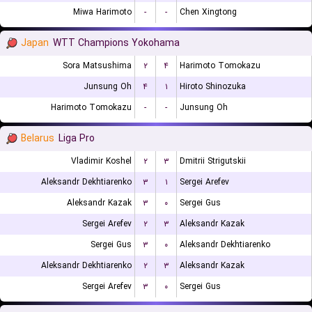
Miwa Harimoto
-
-
Chen Xingtong
Japan
WTT Champions Yokohama
Sora Matsushima
۲
۴
Harimoto Tomokazu
Junsung Oh
۴
۱
Hiroto Shinozuka
Harimoto Tomokazu
-
-
Junsung Oh
Belarus
Liga Pro
Vladimir Koshel
۲
۳
Dmitrii Strigutskii
Aleksandr Dekhtiarenko
۳
۱
Sergei Arefev
Aleksandr Kazak
۳
۰
Sergei Gus
Sergei Arefev
۲
۳
Aleksandr Kazak
Sergei Gus
۳
۰
Aleksandr Dekhtiarenko
Aleksandr Dekhtiarenko
۲
۳
Aleksandr Kazak
Sergei Arefev
۳
۰
Sergei Gus