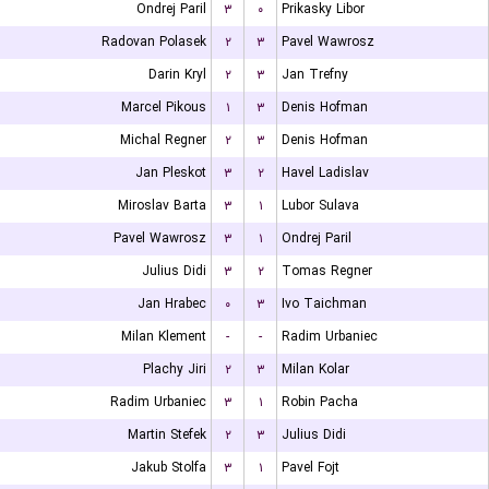
Ondrej Paril
۳
۰
Prikasky Libor
Radovan Polasek
۲
۳
Pavel Wawrosz
Darin Kryl
۲
۳
Jan Trefny
Marcel Pikous
۱
۳
Denis Hofman
Michal Regner
۲
۳
Denis Hofman
Jan Pleskot
۳
۲
Havel Ladislav
Miroslav Barta
۳
۱
Lubor Sulava
Pavel Wawrosz
۳
۱
Ondrej Paril
Julius Didi
۳
۲
Tomas Regner
Jan Hrabec
۰
۳
Ivo Taichman
Milan Klement
-
-
Radim Urbaniec
Plachy Jiri
۲
۳
Milan Kolar
Radim Urbaniec
۳
۱
Robin Pacha
Martin Stefek
۲
۳
Julius Didi
Jakub Stolfa
۳
۱
Pavel Fojt