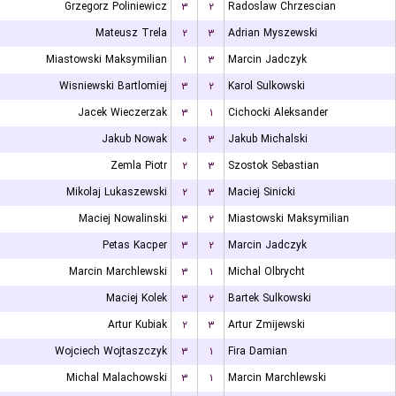
Grzegorz Poliniewicz
۳
۲
Radoslaw Chrzescian
Mateusz Trela
۲
۳
Adrian Myszewski
Miastowski Maksymilian
۱
۳
Marcin Jadczyk
Wisniewski Bartlomiej
۳
۲
Karol Sulkowski
Jacek Wieczerzak
۳
۱
Cichocki Aleksander
Jakub Nowak
۰
۳
Jakub Michalski
Zemla Piotr
۲
۳
Szostok Sebastian
Mikolaj Lukaszewski
۲
۳
Maciej Sinicki
Maciej Nowalinski
۳
۲
Miastowski Maksymilian
Petas Kacper
۳
۲
Marcin Jadczyk
Marcin Marchlewski
۳
۱
Michal Olbrycht
Maciej Kolek
۳
۲
Bartek Sulkowski
Artur Kubiak
۲
۳
Artur Zmijewski
Wojciech Wojtaszczyk
۳
۱
Fira Damian
Michal Malachowski
۳
۱
Marcin Marchlewski