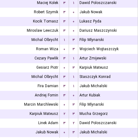
Maciej Kolek
۳
۱
Dawid Poloszczanski
Robert Szymik
۳
۰
Jakub Nowak
Kocik Tomasz
۳
۰
Lukasz Pyda
Miroslaw Lewczuk
۳
۰
Dariusz Maszczynski
Michal Olbrycht
۱
۳
Filip Mlynarski
Roman Wiza
۰
۳
Wojciech Wojtaszczyk
Cezary Pawlik
۳
۱
Artur Zmijewski
Gesiarz Piotr
۰
۳
Karpiuk Mateusz
Michal Olbrycht
۳
۱
Staszczyk Konrad
Fira Damian
۳
۱
Jakub Michalski
Andriej Fomin
۳
۰
Artur Kubiak
Marcin Marchlewski
۰
۳
Filip Mlynarski
Karpiuk Mateusz
۲
۳
Mucha Grzegorz
Linek Adam
۳
۲
Dawid Poloszczanski
Jakub Nowak
۰
۳
Jakub Michalski