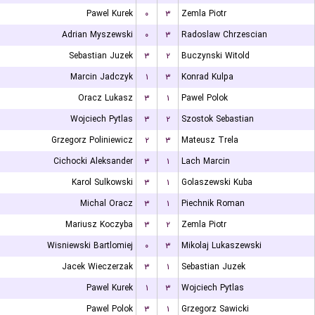
Pawel Kurek
۰
۳
Zemla Piotr
Adrian Myszewski
۰
۳
Radoslaw Chrzescian
Sebastian Juzek
۳
۲
Buczynski Witold
Marcin Jadczyk
۱
۳
Konrad Kulpa
Oracz Lukasz
۳
۱
Pawel Polok
Wojciech Pytlas
۳
۲
Szostok Sebastian
Grzegorz Poliniewicz
۲
۳
Mateusz Trela
Cichocki Aleksander
۳
۱
Lach Marcin
Karol Sulkowski
۳
۱
Golaszewski Kuba
Michal Oracz
۳
۱
Piechnik Roman
Mariusz Koczyba
۳
۲
Zemla Piotr
Wisniewski Bartlomiej
۰
۳
Mikolaj Lukaszewski
Jacek Wieczerzak
۳
۱
Sebastian Juzek
Pawel Kurek
۱
۳
Wojciech Pytlas
Pawel Polok
۳
۱
Grzegorz Sawicki