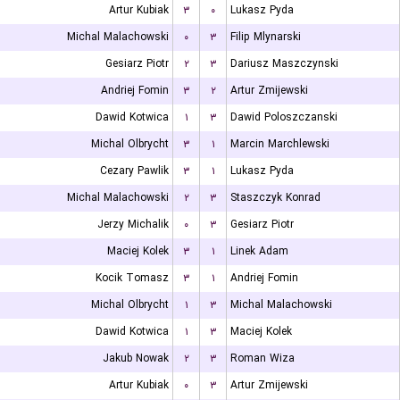
Artur Kubiak
۳
۰
Lukasz Pyda
Michal Malachowski
۰
۳
Filip Mlynarski
Gesiarz Piotr
۲
۳
Dariusz Maszczynski
Andriej Fomin
۳
۲
Artur Zmijewski
Dawid Kotwica
۱
۳
Dawid Poloszczanski
Michal Olbrycht
۳
۱
Marcin Marchlewski
Cezary Pawlik
۳
۱
Lukasz Pyda
Michal Malachowski
۲
۳
Staszczyk Konrad
Jerzy Michalik
۰
۳
Gesiarz Piotr
Maciej Kolek
۳
۱
Linek Adam
Kocik Tomasz
۳
۱
Andriej Fomin
Michal Olbrycht
۱
۳
Michal Malachowski
Dawid Kotwica
۱
۳
Maciej Kolek
Jakub Nowak
۲
۳
Roman Wiza
Artur Kubiak
۰
۳
Artur Zmijewski