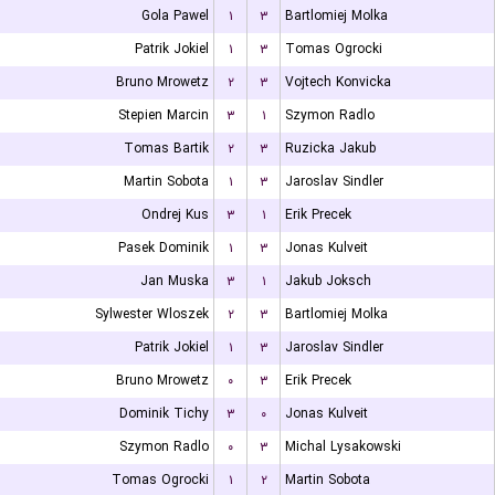
Gola Pawel
۱
۳
Bartlomiej Molka
Patrik Jokiel
۱
۳
Tomas Ogrocki
Bruno Mrowetz
۲
۳
Vojtech Konvicka
Stepien Marcin
۳
۱
Szymon Radlo
Tomas Bartik
۲
۳
Ruzicka Jakub
Martin Sobota
۱
۳
Jaroslav Sindler
Ondrej Kus
۳
۱
Erik Precek
Pasek Dominik
۱
۳
Jonas Kulveit
Jan Muska
۳
۱
Jakub Joksch
Sylwester Wloszek
۲
۳
Bartlomiej Molka
Patrik Jokiel
۱
۳
Jaroslav Sindler
Bruno Mrowetz
۰
۳
Erik Precek
Dominik Tichy
۳
۰
Jonas Kulveit
Szymon Radlo
۰
۳
Michal Lysakowski
Tomas Ogrocki
۱
۲
Martin Sobota