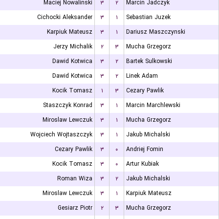
Maciej Nowalinski
۳
۲
Marcin Jadczyk
Cichocki Aleksander
۳
۱
Sebastian Juzek
Karpiuk Mateusz
۳
۱
Dariusz Maszczynski
Jerzy Michalik
۲
۳
Mucha Grzegorz
Dawid Kotwica
۳
۲
Bartek Sulkowski
Dawid Kotwica
۳
۲
Linek Adam
Kocik Tomasz
۱
۳
Cezary Pawlik
Staszczyk Konrad
۳
۱
Marcin Marchlewski
Miroslaw Lewczuk
۳
۱
Mucha Grzegorz
Wojciech Wojtaszczyk
۳
۱
Jakub Michalski
Cezary Pawlik
۳
۰
Andriej Fomin
Kocik Tomasz
۳
۰
Artur Kubiak
Roman Wiza
۳
۲
Jakub Michalski
Miroslaw Lewczuk
۳
۱
Karpiuk Mateusz
Gesiarz Piotr
۲
۳
Mucha Grzegorz