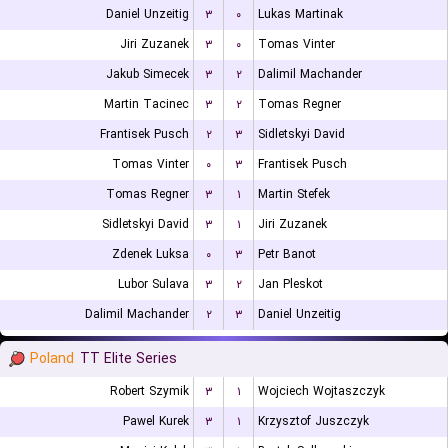
Daniel Unzeitig
۳
۰
Lukas Martinak
Jiri Zuzanek
۳
۰
Tomas Vinter
Jakub Simecek
۳
۲
Dalimil Machander
Martin Tacinec
۳
۲
Tomas Regner
Frantisek Pusch
۲
۳
Sidletskyi David
Tomas Vinter
۰
۳
Frantisek Pusch
Tomas Regner
۳
۱
Martin Stefek
Sidletskyi David
۳
۱
Jiri Zuzanek
Zdenek Luksa
۰
۳
Petr Banot
Lubor Sulava
۳
۲
Jan Pleskot
Dalimil Machander
۲
۳
Daniel Unzeitig
Poland
TT Elite Series
Robert Szymik
۳
۱
Wojciech Wojtaszczyk
Pawel Kurek
۳
۱
Krzysztof Juszczyk