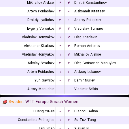
Mikhailov Aleksei
۲
۳
Dmitrii Konstantinov
Artem Poidashev
۳
۰
Aleksandr Kitaitsev
Dmitriy Lyalichev
۳
۱
Andrey Potapkov
Evgeny Voronkov
۳
۲
Vladislav Turnaev
Vladislav Homyakov
۱
۳
Oleg Kharlakin
Aleksandr Kitaitsev
۲
۳
Roman Antonov
Vladislav Homyakov
۱
۳
Mikhailov Aleksei
Nikolay Sevalnev
۳
۲
Oleg Borisovich Manuylov
Artem Poidashev
۱
۰
Aleksey Lobanov
Yuri Gavrilov
۰
۲
Damir Nuriev
Alexey Manushin
-
-
Vladimir Selkin
Sweden
WTT Europe Smash Women
Huang Yu-Jie
۰
۲
Diaconu Adina
Constantina Psihogios
۱
۲
Su Tsz Tung
Jieni Shao
-
-
Xialian Ni