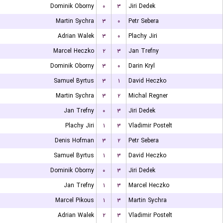
Dominik Oborny
۰
۳
Jiri Dedek
Martin Sychra
۳
۰
Petr Sebera
Adrian Walek
۳
۰
Plachy Jiri
Marcel Heczko
۲
۳
Jan Trefny
Dominik Oborny
۳
۰
Darin Kryl
Samuel Byrtus
۳
۱
David Heczko
Martin Sychra
۳
۲
Michal Regner
Jan Trefny
۰
۳
Jiri Dedek
Plachy Jiri
۱
۳
Vladimir Postelt
Denis Hofman
۳
۲
Petr Sebera
Samuel Byrtus
۱
۳
David Heczko
Dominik Oborny
۰
۳
Jiri Dedek
Jan Trefny
۱
۳
Marcel Heczko
Marcel Pikous
۱
۳
Martin Sychra
Adrian Walek
۲
۳
Vladimir Postelt