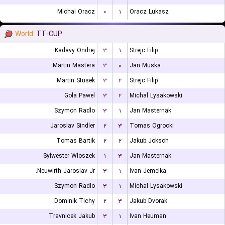
Michal Oracz
۰
۱
Oracz Lukasz
World
TT-CUP
Kadavy Ondrej
۳
۱
Strejc Filip
Martin Mastera
۳
۰
Jan Muska
Martin Stusek
۳
۲
Strejc Filip
Gola Pawel
۳
۲
Michal Lysakowski
Szymon Radlo
۳
۱
Jan Masternak
Jaroslav Sindler
۲
۳
Tomas Ogrocki
Tomas Bartik
۲
۲
Jakub Joksch
Sylwester Wloszek
۱
۳
Jan Masternak
Neuwirth Jaroslav Jr.
۳
۱
Ivan Jemelka
Szymon Radlo
۳
۱
Michal Lysakowski
Dominik Tichy
۲
۳
Jakub Dvorak
Travnicek Jakub
۳
۱
Ivan Heuman