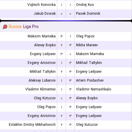
Vojtech Konvicka
۱
۱
Ondrej Kus
Jakub Dvorak
۰
۰
Pasek Dominik
Russia
Liga Pro
Maksim Mameka
۳
۱
Oleg Popov
Alexey Boyko
۲
۳
Nikita Mareev
Evgeny Ledyaev
۳
۰
Maksim Mameka
Evgeny Anisimov
۱
۳
Mikhail Taltykin
Mikhail Taltykin
۲
۳
Evgeny Ledyaev
Aleksey Lobanov
۱
۳
Artem Poidashev
Vladimir Klimentev
۱
۳
Vladimir Nemashkalo
Oleg Kutuzov
۰
۳
Alexey Boyko
Oleg Popov
۱
۳
Evgeny Ledyaev
Evgeny Anisimov
۲
۳
Evgeny Ledyaev
Evlakhin Dmitry Mikhailovich
۲
۳
Oleg Kutuzov