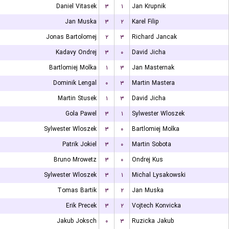
Daniel Vitasek
۳
۱
Jan Krupnik
Jan Muska
۳
۲
Karel Filip
Jonas Bartolomej
۲
۳
Richard Jancak
Kadavy Ondrej
۳
۰
David Jicha
Bartlomiej Molka
۱
۳
Jan Masternak
Dominik Lengal
۰
۳
Martin Mastera
Martin Stusek
۱
۳
David Jicha
Gola Pawel
۳
۱
Sylwester Wloszek
Sylwester Wloszek
۳
۰
Bartlomiej Molka
Patrik Jokiel
۳
۰
Martin Sobota
Bruno Mrowetz
۳
۰
Ondrej Kus
Sylwester Wloszek
۳
۱
Michal Lysakowski
Tomas Bartik
۳
۲
Jan Muska
Erik Precek
۳
۲
Vojtech Konvicka
Jakub Joksch
۰
۳
Ruzicka Jakub