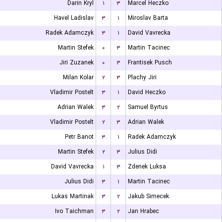
Darin Kryl
۱
۳
Marcel Heczko
Havel Ladislav
۳
۱
Miroslav Barta
Radek Adamczyk
۳
۱
David Vavrecka
Martin Stefek
۰
۳
Martin Tacinec
Jiri Zuzanek
۰
۳
Frantisek Pusch
Milan Kolar
۲
۳
Plachy Jiri
Vladimir Postelt
۳
۱
David Heczko
Adrian Walek
۳
۲
Samuel Byrtus
Vladimir Postelt
۲
۳
Adrian Walek
Petr Banot
۳
۱
Radek Adamczyk
Martin Stefek
۲
۳
Julius Didi
David Vavrecka
۱
۳
Zdenek Luksa
Julius Didi
۳
۱
Martin Tacinec
Lukas Martinak
۳
۲
Jakub Simecek
Ivo Taichman
۳
۲
Jan Hrabec