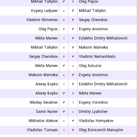
Mikhail Taltykin
۳
۲
Oleg Popov
Evgeny Ledyaev
۰
۳
Mikhail Taltykin
Vladimir Klimentev
۲
۳
Sergey Chernikov
Oleg Popov
۲
۳
Evgeny Anisimov
Nikita Mareev
۱
۳
Evlakhin Dmitry Mikhailovich
Mikhail Taltykin
۰
۳
Maksim Mameka
Sergey Chernikov
۲
۳
Vladimir Nemashkalo
Nikita Mareev
۳
۰
Oleg Kutuzov
Maksim Mameka
۰
۳
Evgeny Anisimov
Alexey Boyko
۱
۳
Evlakhin Dmitry Mikhailovich
Alexey Boyko
۳
۲
Nikita Mareev
Nikolay Sevalnev
۳
۱
Evgeny Voronkov
Damir Nuriev
۳
۰
Dmitriy Lyalichev
Mikhailov Aleksei
۰
۳
Vladislav Homyakov
Vladislav Turnaev
۱
۳
Oleg Borisovich Manuylov