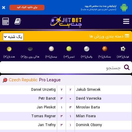
اپلیکیشن جت بت مختص اندروید
برای دانلود کلیک کنید
(دسترسی آسان و بدون فیلترشکن به سایت)
دسته بندی ورزش ها
فوتبال(۵۱۲)
بسکتبال(۹۰)
والیبال(۲۶)
تنیس(۱۰۴)
بیسبال(۶۸)
هاکی روی یخ(۱۲)
هندبال(۱۶)
Czech Republic
Pro League
Daniel Unzeitig
۲
۲
Jakub Simecek
Petr Banot
۳
۰
David Vavrecka
Jan Pleskot
۱
۳
Miroslav Barta
Tomas Regner
۳
۱
Milan Fisera
Jan Trefny
۳
۱
Dominik Oborny