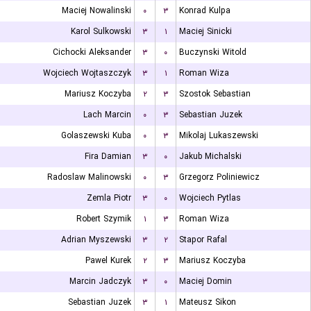
Maciej Nowalinski
۰
۳
Konrad Kulpa
Karol Sulkowski
۳
۱
Maciej Sinicki
Cichocki Aleksander
۳
۰
Buczynski Witold
Wojciech Wojtaszczyk
۳
۱
Roman Wiza
Mariusz Koczyba
۲
۳
Szostok Sebastian
Lach Marcin
۰
۳
Sebastian Juzek
Golaszewski Kuba
۰
۳
Mikolaj Lukaszewski
Fira Damian
۳
۰
Jakub Michalski
Radoslaw Malinowski
۰
۳
Grzegorz Poliniewicz
Zemla Piotr
۳
۰
Wojciech Pytlas
Robert Szymik
۱
۳
Roman Wiza
Adrian Myszewski
۳
۲
Stapor Rafal
Pawel Kurek
۲
۳
Mariusz Koczyba
Marcin Jadczyk
۳
۰
Maciej Domin
Sebastian Juzek
۳
۱
Mateusz Sikon