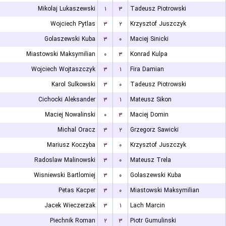
Mikolaj Lukaszewski
۱
۳
Tadeusz Piotrowski
Wojciech Pytlas
۳
۲
Krzysztof Juszczyk
Golaszewski Kuba
۳
۰
Maciej Sinicki
Miastowski Maksymilian
۰
۳
Konrad Kulpa
Wojciech Wojtaszczyk
۳
۱
Fira Damian
Karol Sulkowski
۳
۰
Tadeusz Piotrowski
Cichocki Aleksander
۳
۱
Mateusz Sikon
Maciej Nowalinski
۰
۳
Maciej Domin
Michal Oracz
۳
۲
Grzegorz Sawicki
Mariusz Koczyba
۳
۰
Krzysztof Juszczyk
Radoslaw Malinowski
۳
۰
Mateusz Trela
Wisniewski Bartlomiej
۳
۰
Golaszewski Kuba
Petas Kacper
۳
۰
Miastowski Maksymilian
Jacek Wieczerzak
۳
۱
Lach Marcin
Piechnik Roman
۲
۳
Piotr Gumulinski