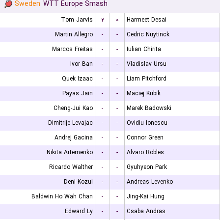
Sweden
WTT Europe Smash
Tom Jarvis
۲
۰
Harmeet Desai
Martin Allegro
-
-
Cedric Nuytinck
Marcos Freitas
-
-
Iulian Chirita
Ivor Ban
-
-
Vladislav Ursu
Quek Izaac
-
-
Liam Pitchford
Payas Jain
-
-
Maciej Kubik
Cheng-Jui Kao
-
-
Marek Badowski
Dimitrije Levajac
-
-
Ovidiu Ionescu
Andrej Gacina
-
-
Connor Green
Nikita Artemenko
-
-
Alvaro Robles
Ricardo Walther
-
-
Gyuhyeon Park
Deni Kozul
-
-
Andreas Levenko
Baldwin Ho Wah Chan
-
-
Jing-Kai Hung
Edward Ly
-
-
Csaba Andras