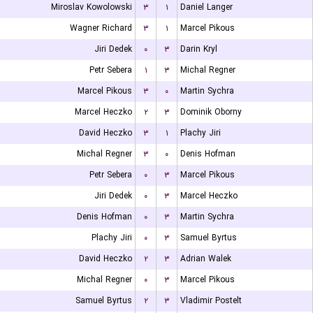
Miroslav Kowolowski
۳
۱
Daniel Langer
Wagner Richard
۳
۱
Marcel Pikous
Jiri Dedek
۰
۳
Darin Kryl
Petr Sebera
۱
۳
Michal Regner
Marcel Pikous
۳
۰
Martin Sychra
Marcel Heczko
۲
۳
Dominik Oborny
David Heczko
۳
۱
Plachy Jiri
Michal Regner
۳
۰
Denis Hofman
Petr Sebera
۰
۳
Marcel Pikous
Jiri Dedek
۰
۳
Marcel Heczko
Denis Hofman
۰
۳
Martin Sychra
Plachy Jiri
۰
۳
Samuel Byrtus
David Heczko
۲
۳
Adrian Walek
Michal Regner
۰
۳
Marcel Pikous
Samuel Byrtus
۲
۳
Vladimir Postelt