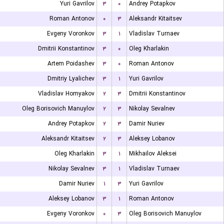
Yuri Gavrilov
۳
۰
Andrey Potapkov
Roman Antonov
۰
۳
Aleksandr Kitaitsev
Evgeny Voronkov
۳
۱
Vladislav Turnaev
Dmitrii Konstantinov
۳
۰
Oleg Kharlakin
Artem Poidashev
۳
۰
Roman Antonov
Dmitriy Lyalichev
۳
۱
Yuri Gavrilov
Vladislav Homyakov
۲
۳
Dmitrii Konstantinov
Oleg Borisovich Manuylov
۲
۳
Nikolay Sevalnev
Andrey Potapkov
۲
۳
Damir Nuriev
Aleksandr Kitaitsev
۲
۳
Aleksey Lobanov
Oleg Kharlakin
۳
۱
Mikhailov Aleksei
Nikolay Sevalnev
۳
۱
Vladislav Turnaev
Damir Nuriev
۱
۳
Yuri Gavrilov
Aleksey Lobanov
۳
۱
Roman Antonov
Evgeny Voronkov
۰
۳
Oleg Borisovich Manuylov