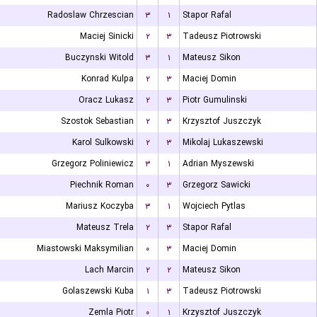
Radoslaw Chrzescian
۳
۱
Stapor Rafal
Maciej Sinicki
۲
۳
Tadeusz Piotrowski
Buczynski Witold
۳
۱
Mateusz Sikon
Konrad Kulpa
۲
۳
Maciej Domin
Oracz Lukasz
۲
۳
Piotr Gumulinski
Szostok Sebastian
۲
۳
Krzysztof Juszczyk
Karol Sulkowski
۲
۳
Mikolaj Lukaszewski
Grzegorz Poliniewicz
۳
۱
Adrian Myszewski
Piechnik Roman
۰
۳
Grzegorz Sawicki
Mariusz Koczyba
۳
۱
Wojciech Pytlas
Mateusz Trela
۲
۳
Stapor Rafal
Miastowski Maksymilian
۰
۳
Maciej Domin
Lach Marcin
۲
۲
Mateusz Sikon
Golaszewski Kuba
۱
۳
Tadeusz Piotrowski
Zemla Piotr
۰
۱
Krzysztof Juszczyk