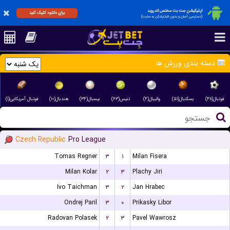
اپلیکیشن جت بت مختص اندروید
برای دانلود کلیک کنید
(دسترسی آسان و بدون فیلترشکن به سایت)
دسته بندی ورزش ها
فوتبال(۴۱۱)
بسکتبال(۵۱)
والیبال(۴)
تنیس(۶۳)
بیسبال(۳۴)
هندبال(۱۰)
فوتبال آمریکایی(۱)
Czech Republic
Pro League
Tomas Regner
۳
۱
Milan Fisera
Milan Kolar
۲
۳
Plachy Jiri
Ivo Taichman
۳
۲
Jan Hrabec
Ondrej Paril
۳
۰
Prikasky Libor
Radovan Polasek
۲
۳
Pavel Wawrosz