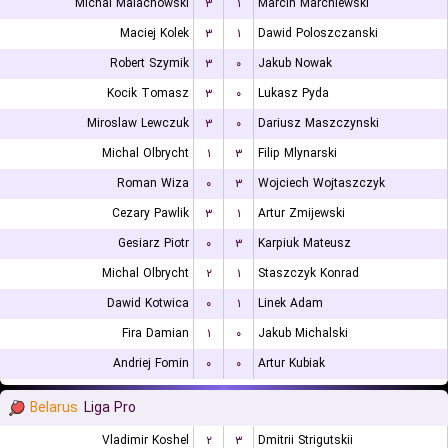
Michal Malachowski
۳
۱
Marcin Marchlewski
Maciej Kolek
۳
۱
Dawid Poloszczanski
Robert Szymik
۳
۰
Jakub Nowak
Kocik Tomasz
۳
۰
Lukasz Pyda
Miroslaw Lewczuk
۳
۰
Dariusz Maszczynski
Michal Olbrycht
۱
۳
Filip Mlynarski
Roman Wiza
۰
۳
Wojciech Wojtaszczyk
Cezary Pawlik
۳
۱
Artur Zmijewski
Gesiarz Piotr
۰
۳
Karpiuk Mateusz
Michal Olbrycht
۲
۱
Staszczyk Konrad
Dawid Kotwica
۰
۱
Linek Adam
Fira Damian
۱
۰
Jakub Michalski
Andriej Fomin
۰
۰
Artur Kubiak
Belarus
Liga Pro
Vladimir Koshel
۲
۳
Dmitrii Strigutskii