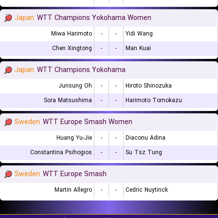
Japan
WTT Champions Yokohama Women
Miwa Harimoto
-
-
Yidi Wang
Chen Xingtong
-
-
Man Kuai
Japan
WTT Champions Yokohama
Junsung Oh
-
-
Hiroto Shinozuka
Sora Matsushima
-
-
Harimoto Tomokazu
Sweden
WTT Europe Smash Women
Huang Yu-Jie
-
-
Diaconu Adina
Constantina Psihogios
-
-
Su Tsz Tung
Sweden
WTT Europe Smash
Martin Allegro
-
-
Cedric Nuytinck