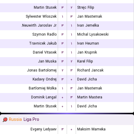
Martin Stusek
۳
۲
Strejc Filip
Sylwester Wloszek
۱
۳
Jan Masternak
Neuwirth Jaroslav Jr.
۳
۱
Ivan Jemelka
Szymon Radlo
۳
۱
Michal Lysakowski
Travnicek Jakub
۳
۱
Ivan Heuman
Daniel Vitasek
۳
۱
Jan Krupnik
Jan Muska
۳
۲
Karel Filip
Jonas Bartolomej
۲
۳
Richard Jancak
Kadavy Ondrej
۳
۰
David Jicha
Bartlomiej Molka
۱
۳
Jan Masternak
Dominik Lengal
۰
۳
Martin Mastera
Martin Stusek
۰
۱
David Jicha
Russia
Liga Pro
Evgeny Ledyaev
۳
۰
Maksim Mameka