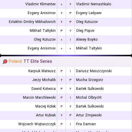
Vladimir Klimentev
۰
۲
Vladimir Nemashkalo
Evgeny Anisimov
۲
۳
Evgeny Ledyaev
Evlakhin Dmitry Mikhailovich
۲
۳
Oleg Kutuzov
Mikhail Taltykin
۳
۲
Oleg Popov
Oleg Kutuzov
۰
۱
Alexey Boyko
Evgeny Anisimov
۰
۰
Mikhail Taltykin
Poland
TT Elite Series
Karpiuk Mateusz
۳
۱
Dariusz Maszczynski
Jerzy Michalik
۲
۳
Mucha Grzegorz
Dawid Kotwica
۳
۲
Bartek Sulkowski
Marcin Marchlewski
۳
۱
Michal Olbrycht
Maciej Kolek
۳
۲
Bartek Sulkowski
Artur Kubiak
۲
۳
Artur Zmijewski
Wojciech Wojtaszczyk
۳
۱
Fira Damian