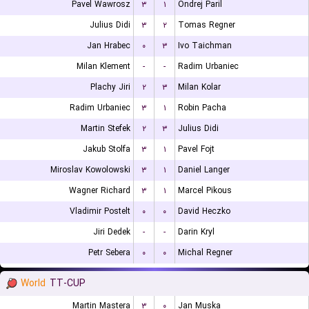
Pavel Wawrosz
۳
۱
Ondrej Paril
Julius Didi
۳
۲
Tomas Regner
Jan Hrabec
۰
۳
Ivo Taichman
Milan Klement
-
-
Radim Urbaniec
Plachy Jiri
۲
۳
Milan Kolar
Radim Urbaniec
۳
۱
Robin Pacha
Martin Stefek
۲
۳
Julius Didi
Jakub Stolfa
۳
۱
Pavel Fojt
Miroslav Kowolowski
۳
۱
Daniel Langer
Wagner Richard
۳
۱
Marcel Pikous
Vladimir Postelt
۰
۰
David Heczko
Jiri Dedek
-
-
Darin Kryl
Petr Sebera
۰
۰
Michal Regner
World
TT-CUP
Martin Mastera
۳
۰
Jan Muska