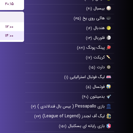
۲۰:۱۵
بیسبال
(۶۱)
هاکی روی یخ
(۳۵)
۱۲:۰۰
هندبال
(۱۶)
۱۴:۰۰
فلوربال
(۱۳)
پینگ پونگ
(۸۲۱)
کریکت
(۱۷)
دارت
(۱۵)
لیگ فوتبال استرالیایی
(۱)
فوتسال
(۵)
بدمینتون
(۴۰)
بازی Pessapallo ( بیس بال فندلاندی )
(۳)
لیگ آف لجندز (League of Legend)
(۲۳)
بازی رایانه ای بسکتبال
(۱۵۱)