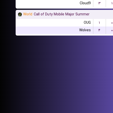
Cloud9
۳
۱
World
Call of Duty Mobile Major Summer
OUG
۱
۰
Wolves
۴
۰