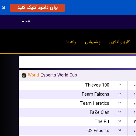
برای دانلود کلیک کنید
FA
کازینو آنلاین
پشتیبانی
راهنما
World
Esports World Cup
100 Thieves
۳
۰
Team Falcons
۳
۱
Team Heretics
۳
۰
FaZe Clan
۳
۱
The Pit
۳
۲
G2 Esports
۳
۰