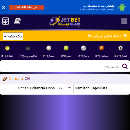
اپلیکیشن جت بت مختص اندروید
برای دانلود کلیک کنید
(دسترسی آسان و بدون فیلترشکن به سایت)
دسته بندی ورزش ها
فوتبال(۵۵۲)
بسکتبال(۱۰۰)
والیبال(۳۲)
تنیس(۱۳۱)
بیسبال(۷۰)
هاکی روی یخ(۱۷)
هندبال(۲۰)
Canada
CFL
British Columbia Lions
۲۷
۲۴
Hamilton Tiger-Cats