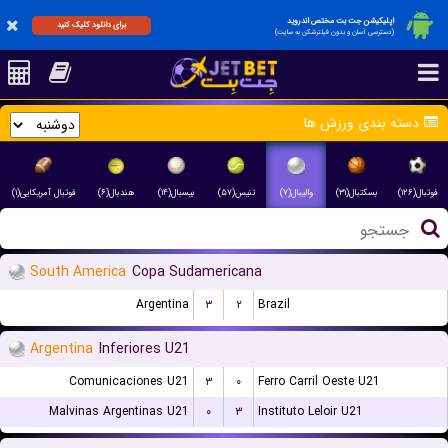
اپلیکیشن جت بت مختص اندروید
برای دانلود کلیک کنید
(دسترسی آسان و بدون فیلترشکن به سایت)
دسته بندی ورزش ها
فوتبال(۱۲۶)
بسکتبال(۳۱)
والیبال(۷)
تنیس(۵۷)
بیسبال(۱۴)
هندبال(۶)
فوتبال آمریکایی(۱)
South America
Copa Sudamericana
Argentina
۳
۲
Brazil
Argentina
Inferiores U21
Comunicaciones U21
۳
۰
Ferro Carril Oeste U21
Malvinas Argentinas U21
۰
۳
Instituto Leloir U21